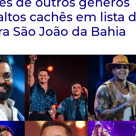
ões de outros gêneros
tos cachês em lista 
ra São João da Bahia