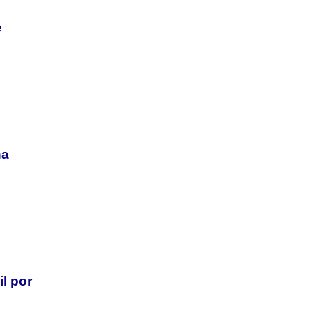
e
na
l por