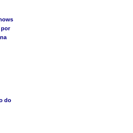
shows
 por
 na
ão do