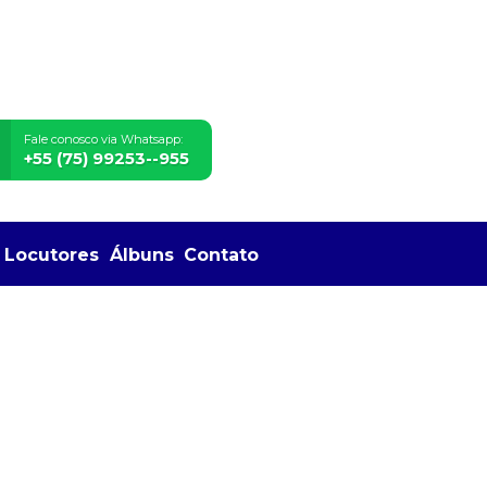
Fale conosco via Whatsapp:
+55 (75) 99253--955
Locutores
Álbuns
Contato