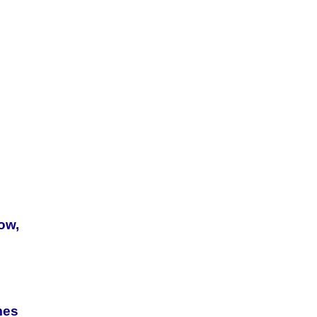
ow,
mes