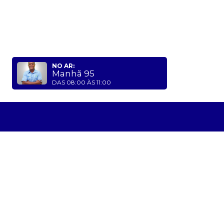
NO AR:
Manhã 95
DAS 08:00 ÀS 11:00