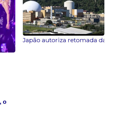
Japão autoriza retomada da maior usi
, o