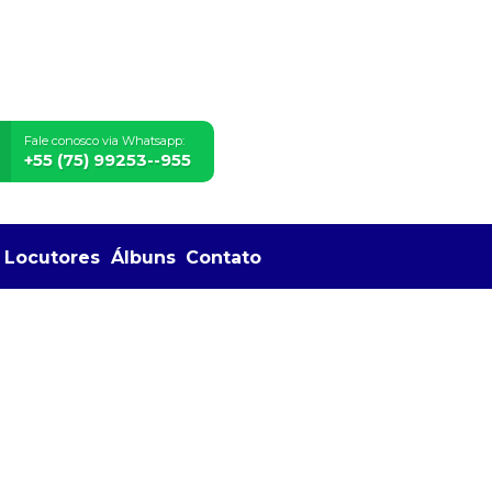
Fale conosco via Whatsapp:
+55 (75) 99253--955
Locutores
Álbuns
Contato