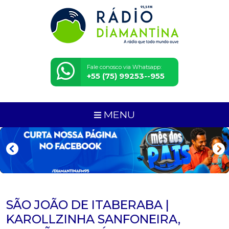
Fale conosco via Whatsapp:
+55 (75) 99253--955
MENU
SÃO JOÃO DE ITABERABA |
KAROLLZINHA SANFONEIRA,