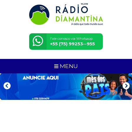
Fale conosco via Whatsapp:
+55 (75) 99253--955
MENU