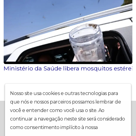
Ministério da Saúde libera mosquitos estérei
Nosso site usa cookies e outras tecnologias para
que nós e nossos parceiros possamos lembrar de
A Rádio Diamantina FM fica em Itaberaba, BA, e leva, há muitos
você e entender como você usa o site. Ao
anos, música e conteúdo de qualidade na região da Chapada
continuar a navegação neste site será considerado
Diamantina. Também é possível escutar a nossa programação
através do nosso site e do nosso aplicativo para Android e
como consentimento implícito à nossa
política de
iPhone.
privacidade
.