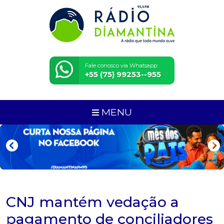
Fale conosco via Whatsapp:
+55 (75) 99253--955
MENU
CNJ mantém vedação a
pagamento de conciliadores