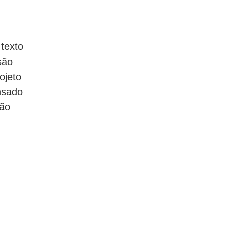
texto
são
ojeto
nsado
são