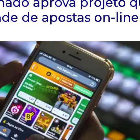
nado aprova projeto 
ade de apostas on-line