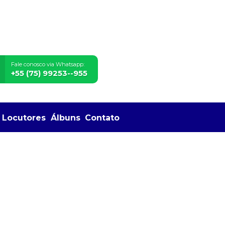
Fale conosco via Whatsapp:
+55 (75) 99253--955
Locutores
Álbuns
Contato