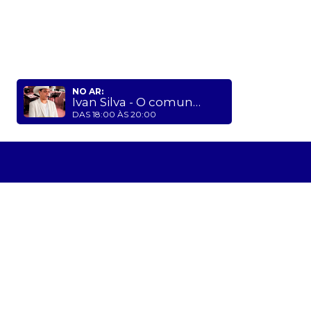
NO AR:
Ivan Silva - O comunicador mais amado do Brasil
DAS 18:00 ÀS 20:00