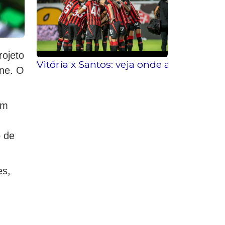
rojeto
Vitória x Santos: veja onde assistir, ho
ine. O
em
o de
es,