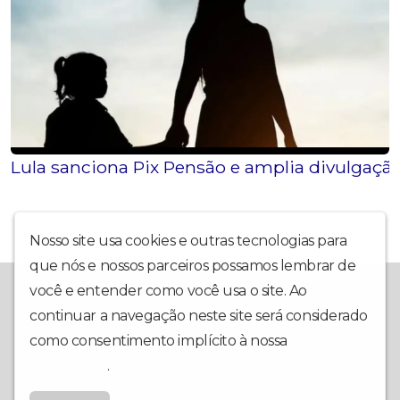
Lula sanciona Pix Pensão e amplia divulgação
Nosso site usa cookies e outras tecnologias para
que nós e nossos parceiros possamos lembrar de
A Rádio Diamantina FM fica em Itaberaba, BA, e leva, há muitos
você e entender como você usa o site. Ao
anos, música e conteúdo de qualidade na região da Chapada
continuar a navegação neste site será considerado
Diamantina. Também é possível escutar a nossa programação
através do nosso site e do nosso aplicativo para Android e
como consentimento implícito à nossa
política de
iPhone.
privacidade
.