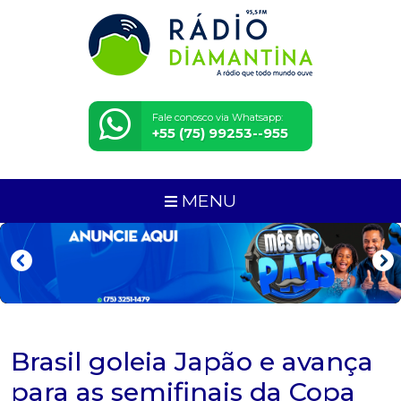
Fale conosco via Whatsapp:
+55 (75) 99253--955
MENU
Brasil goleia Japão e avança
para as semifinais da Copa