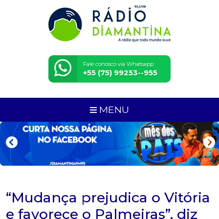
Fale conosco via Whatsapp:
+55 (75) 99253--955
MENU
“Mudança prejudica o Vitória
e favorece o Palmeiras”, diz