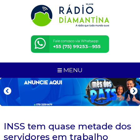
Fale conosco via Whatsapp:
+55 (75) 99253--955
MENU
INSS tem quase metade dos
servidores em trabalho