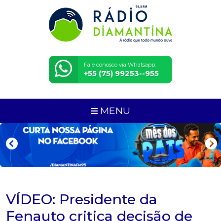
Fale conosco via Whatsapp:
+55 (75) 99253--955
MENU
VÍDEO: Presidente da
Fenauto critica decisão de