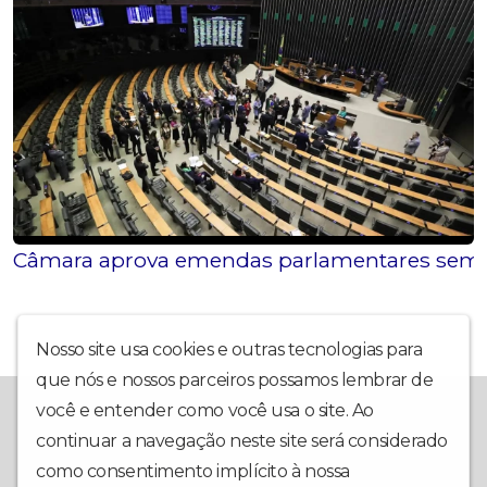
Câmara aprova emendas parlamentares sem d
Nosso site usa cookies e outras tecnologias para
que nós e nossos parceiros possamos lembrar de
A Rádio Diamantina FM fica em Itaberaba, BA, e leva, há muitos
você e entender como você usa o site. Ao
anos, música e conteúdo de qualidade na região da Chapada
continuar a navegação neste site será considerado
Diamantina. Também é possível escutar a nossa programação
através do nosso site e do nosso aplicativo para Android e
como consentimento implícito à nossa
política de