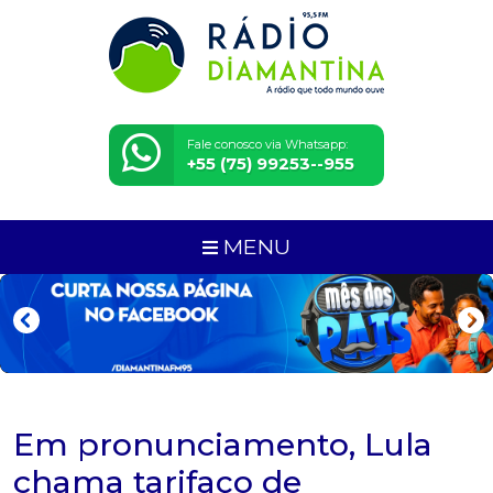
Fale conosco via Whatsapp:
+55 (75) 99253--955
MENU
Em pronunciamento, Lula
chama tarifaço de