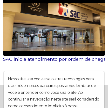
SAC inicia atendimento por ordem de chegad
Nosso site usa cookies e outras tecnologias para
que nós e nossos parceiros possamos lembrar de
A Rádio Diamantina FM fica em Itaberaba, BA, e leva, há muitos
você e entender como você usa o site. Ao
anos, música e conteúdo de qualidade na região da Chapada
continuar a navegação neste site será considerado
Diamantina. Também é possível escutar a nossa programação
através do nosso site e do nosso aplicativo para Android e
como consentimento implícito à nossa
política de