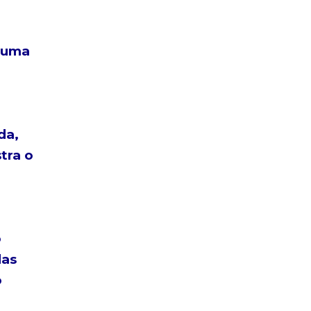
 uma
da,
tra o
o
das
o