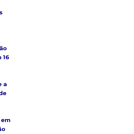
s
ção
m 16
e a
 de
s em
ão