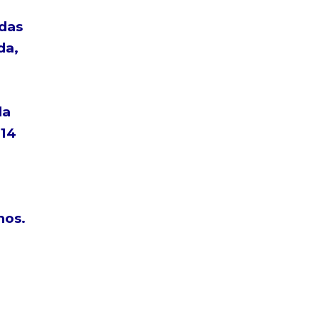
adas
da,
la
 14
hos.