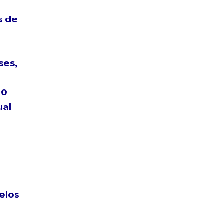
s de
ses,
20
ual
elos