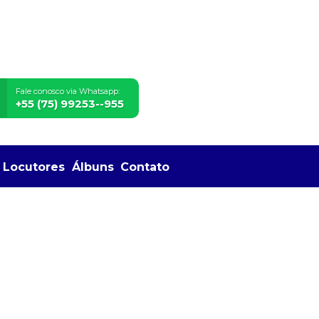
Fale conosco via Whatsapp:
+55 (75) 99253--955
Locutores
Álbuns
Contato