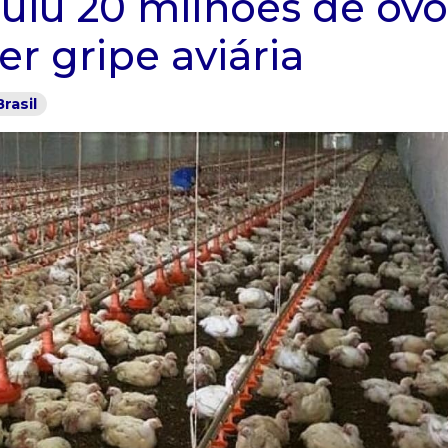
ruiu 20 milhões de ovo
er gripe aviária
Brasil