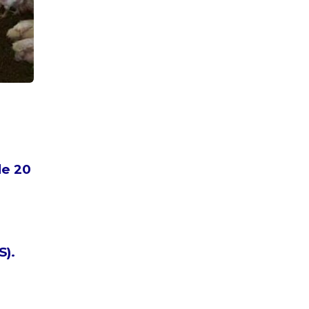
de 20
S).